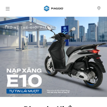
Đi đến bảng tin chính
TRỞ VỀ THẾ GIỚI PIAGGIO