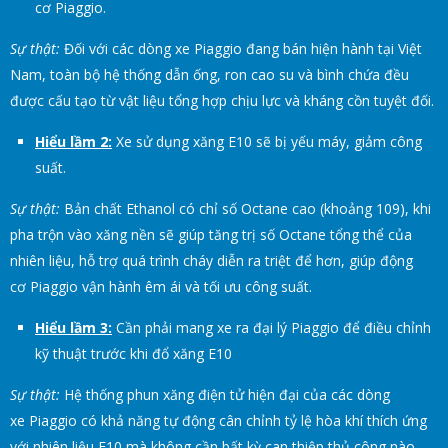
cơ Piaggio.
Sự thật:
Đối với các dòng xe Piaggio đang bán hiện hành tại Việt
Nam, toàn bộ hệ thống dẫn ống, ron cao su và bình chứa đều
được cấu tạo từ vật liệu tổng hợp chịu lực và kháng cồn tuyệt đối.
Hiểu lầm 2:
Xe sử dụng xăng E10 sẽ bị yếu máy, giảm công
suất.
Sự thật:
Bản chất Ethanol có chỉ số Octane cao (khoảng 109), khi
pha trộn vào xăng nền sẽ giúp tăng trị số Octane tổng thể của
nhiên liệu, hỗ trợ quá trình cháy diễn ra triệt để hơn, giúp động
cơ Piaggio vận hành êm ái và tối ưu công suất.
Hiểu lầm 3:
Cần phải mang xe ra đại lý Piaggio để điều chỉnh
kỹ thuật trước khi đổ xăng E10
Sự thật:
Hệ thống phun xăng điện tử hiện đại của các dòng
xe Piaggio có khả năng tự động cân chỉnh tỷ lệ hòa khí thích ứng
với nhiên liệu E10 mà không cần bất kỳ can thiệp thủ công nào.