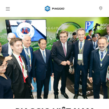
Đi đến bảng tin chính
TRỞ VỀ THẾ GIỚI PIAGGIO