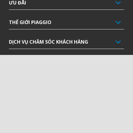
ƯU ĐÃI
THẾ GIỚI PIAGGIO
DỊCH VỤ CHĂM SÓC KHÁCH HÀNG
LIÊN HỆ
CORPORATE
Facebook
Instagram
Twitter
Youtube
EN
VI
CHỌN TRANG WEB ĐỊA PHƯƠNG