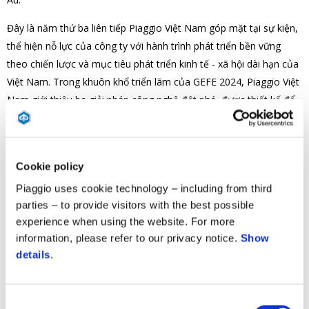
Đây là năm thứ ba liên tiếp Piaggio Việt Nam góp mặt tại sự kiện,
thể hiện nỗ lực của công ty với hành trình phát triển bền vững
theo chiến lược và mục tiêu phát triển kinh tế - xã hội dài hạn của
Việt Nam. Trong khuôn khổ triển lãm của GEFE 2024, Piaggio Việt
Nam giới thiệu ba giải pháp công nghệ đột phá, được thiết kế để
đáp ứng nhu cầu ngày càng đa dạng của người tiêu dùng và phù
hợp với các tiêu chuẩn môi trường của thế kỷ 21.
Vespa Elettrica:
Chiếc xe là sự kết hợp hoàn hảo giữa hiệu
Cookie policy
suất, vẻ đẹp thanh lịch và tính thân thiện với môi trường. Đây
Piaggio uses cookie technology – including from third
là dòng xe tay ga hiệu suất cao có khả năng hoạt động êm ái,
parties – to provide visitors with the best possible
cùng ngoại hình nổi bật. Ở sản phẩm này kết hợp thiết kế
experience when using the website. For more
mang tính biểu tượng của Vespa với công nghệ hiện đại, để
information, please refer to our privacy notice.
Show
tạo nên một phong cách hoàn toàn mới cho xe điện. Với khả
details
.
năng hoạt động êm ái và hiệu suất cao, Vespa Elettrica thu
hút mọi ánh nhìn khi lăn bánh trên phố, làm nổi bật phong
Consent
cách, cá tính của người sử dụng.