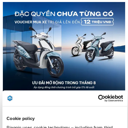
Có giá trị đến
31 tháng 8 2026
ƯU ĐÃI THÁNG 8: SỞ HỮU PIAGGIO LIBERTY VỚI
VOUCHER ĐẾN 12 TRIỆU ĐỒNG
Cookie policy
Piaggio uses cookie technology – including from third