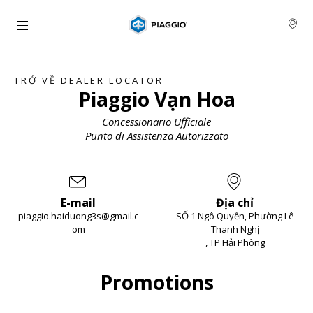
Đi đến bảng tin chính
TRỞ VỀ DEALER LOCATOR
Piaggio Vạn Hoa
Concessionario Ufficiale
Punto di Assistenza Autorizzato
E-mail
Địa chỉ
piaggio.haiduong3s@gmail.c
SỐ 1 Ngô Quyền, Phường Lê
om
Thanh Nghị
, TP Hải Phòng
Item
1
of
2
Promotions