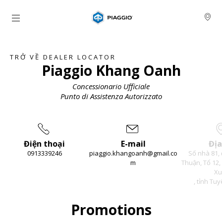
Đi đến bảng tin chính
TRỞ VỀ DEALER LOCATOR
Piaggio Khang Oanh
Concessionario Ufficiale
Punto di Assistenza Autorizzato
Điện thoại
E-mail
Địa
0913339246
piaggio.khangoanh@gmail.co
Số nhà 81,
m
Thuận, Tổ 12
Xu
, tỉnh Tu
Item
1
of
3
Promotions