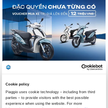
Có giá trị đến
31 tháng 8 2026
Cookie policy
ƯU ĐÃI THÁNG 8: SỞ HỮU PIAGGIO LIBERTY VỚI
VOUCHER ĐẾN 12 TRIỆU ĐỒNG
Piaggio uses cookie technology – including from third
parties – to provide visitors with the best possible
experience when using the website. For more