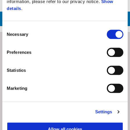
information, please refer to our privacy notice.
Show
details
.
LIÊN HỆ BP BÁN HÀNG
Consent
Necessary
Selection
Preferences
Statistics
Marketing
Settings
Allow all cookies