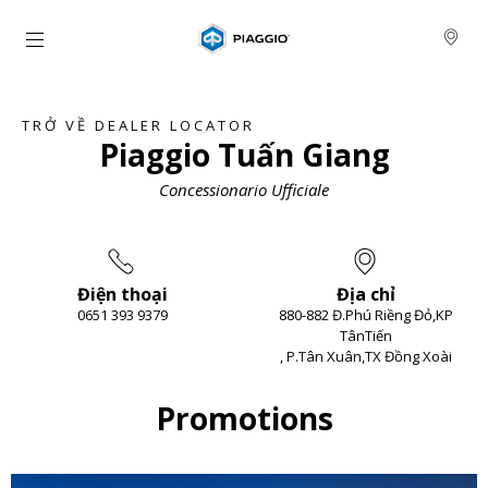
Đi đến bảng tin chính
TRỞ VỀ DEALER LOCATOR
Piaggio Tuấn Giang
Concessionario Ufficiale
Điện thoại
Địa chỉ
0651 393 9379
880-882 Đ.Phú Riềng Đỏ,KP
TânTiến
, P.Tân Xuân,TX Đồng Xoài
Item
1
of
2
Promotions