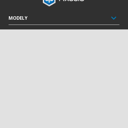
MODELY
PROMO AKCIE
PRÍSLUŠENSTVO
SVET PIAGGIO
POPREDAJNÝ SERVIS A ÚDRŽBA
CORPORATE