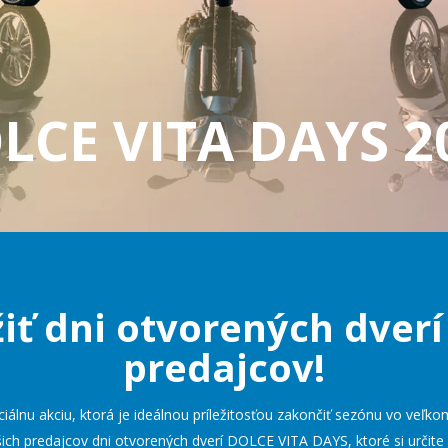
LCE VITA DAYS 2
užiť dni otvorených dverí
predajcov!
álnu akciu, ktorá je ideálnou príležitosťou zakončiť sezónu vo veľko
ich predajcov dni otvorených dverí DOLCE VITA DAYS, ktoré si určite 