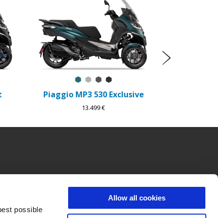
Ďalší
a
itanio Matt
Blu Oxygen Matt
Grigio Mercurio
Grigio Titanio Matt
Nero Meteora
t
Piaggio MP3 530 Exclusive
13.499 €
DAJNÝ SERVIS A ÚDRŽBA
CORPORATE
jný servis a údržba
Wide Magazine
Allow all cookies
 záruka
Piaggio Group
best possible
m warranty
Accessibility