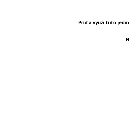
Príď a využi túto jed
N
Item