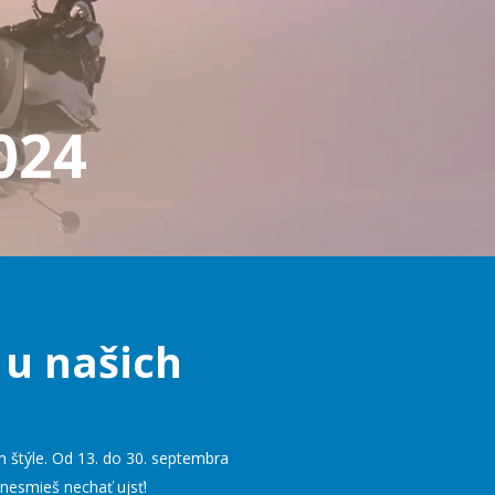
024
 u našich
m štýle. Od 13. do 30. septembra
nesmieš nechať ujsť!