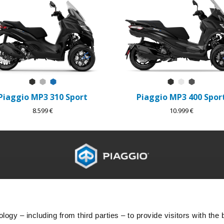
Nero Meteora
Grigio Mercurio
Blu Zaffiro
Nero Meteora
Bianco Lun
Grigio T
Piaggio MP3 310 Sport
Piaggio MP3 400 Spor
8.599 €
10.999 €
PRÍSLUŠENSTVO
SVET PIAGGIO
POPRE
Príslušenstvo
Novinky
Popreda
História
4-ročná
ogy – including from third parties – to provide visitors with the 
Prémiu