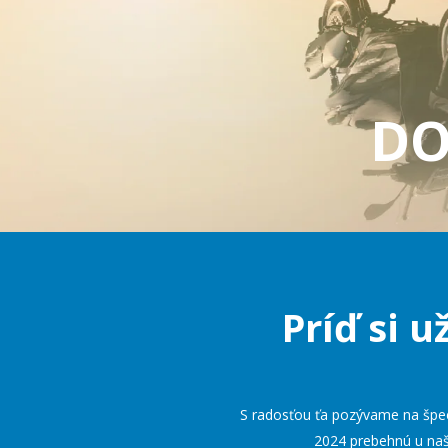
DO
Príď si 
S radosťou ťa pozývame na špeci
2024 prebehnú u naš