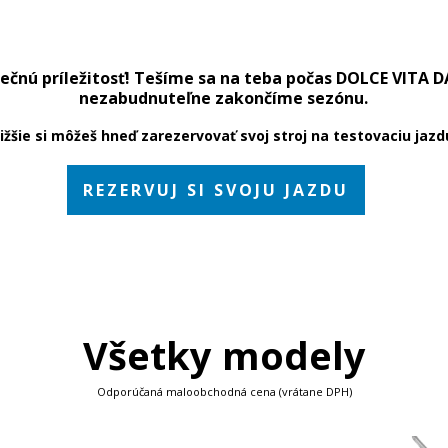
inečnú príležitosť! Tešíme sa na teba počas DOLCE VITA D
nezabudnuteľne zakončíme sezónu.
ižšie si môžeš hneď zarezervovať svoj stroj na testovaciu jazd
REZERVUJ SI SVOJU JAZDU
Všetky modely
Odporúčaná maloobchodná cena (vrátane DPH)