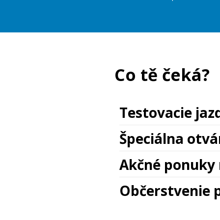
Co tě čeká?
Testovacie ja
Špeciálna otvá
Akčné ponuky 
Občerstvenie 