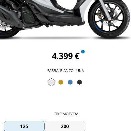
4.399 €
FARBA
:
BIANCO LUNA
Bianco Luna
Oro Opaco L10
Blu Ardesia D27
Nero Meteora
TYP MOTORA
:
125
200