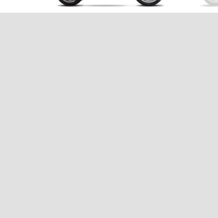
Grigio Astrale
Nero Abisso
Piaggio Medley 125
4.199 €
Footer
MODELY
PROMO AKCIE
PRÍSLUŠENSTVO
SVET PIAGGIO