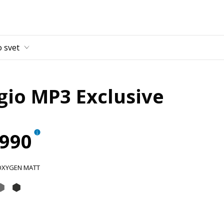
 vsebino
o svet
gio MP3 Exclusive
.990
OXYGEN MATT
xygen Matt
igio Cloud Matt
Grigio Titano Matt
Nero Meteora