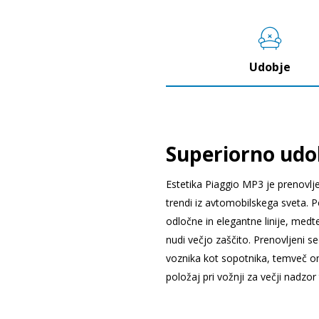
1
1
of
of
1
1
Udobje
Superiorno udo
Estetika Piaggio MP3 je prenovlj
trendi iz avtomobilskega sveta. P
odločne in elegantne linije, med
nudi večjo zaščito. Prenovljeni se
voznika kot sopotnika, temveč o
položaj pri vožnji za večji nadzor 