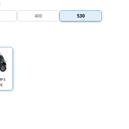
:
400
530
MP3
VE