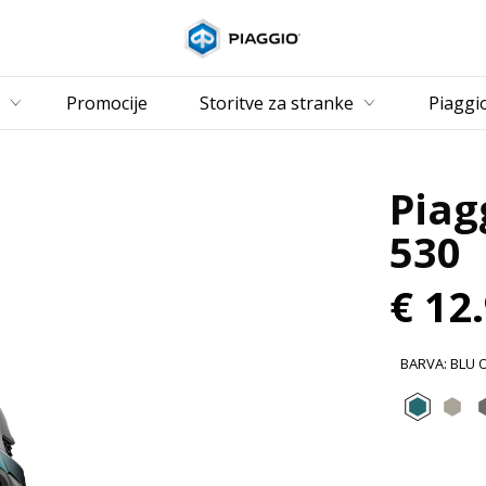
Pojdi na glavno
Promocije
Storitve za stranke
Piaggi
Piag
530
€ 12
BARVA
:
BLU 
Blu O
Gr