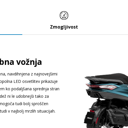
Zmogljivost
bna vožnja
ena, navdihnjena z najnovejšimi
opolna LED osvetlitev prikazuje
tem ko podaljšana sprednja stran
dež ni le udobnejši tako za
mogoča tudi bolj sproščen
tudi v najbolj mrzlih situacijah.