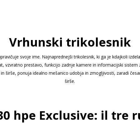
Vrhunski trikolesnik
avičuje svoje ime. Najnaprednejši trikolesnik, ki ga je kdajkoli izde
 vzvratno prestavo, funkcijo zadnje kamere in informacijski sistem
n širše, ponuja idealno mešanico udobja in zmogljivosti, zaradi čes
širše.
30 hpe Exclusive: il tre 