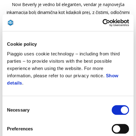
Novi Beverly je vedno bil eleganten, vendar je najnovejša
inkarnacija bolj dinamična kot kdajkoli prej, z čistimi, odločnimi
linijami in podrobnostmi, ki poudarjajo njegov hrapav,
motociklističen značaj.
Cookie policy
Piaggio uses cookie technology – including from third
parties – to provide visitors with the best possible
experience when using the website. For more
Zmogljivost
Tehnologija
Oblikovanje
information, please refer to our privacy notice.
Show
details
.
Consent
Necessary
Selection
Preferences