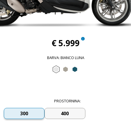
€ 5.999
BARVA
:
BIANCO LUNA
Bianco Luna
Grigio Cloud
Blu Oxygen
PROSTORNINA
:
300
400