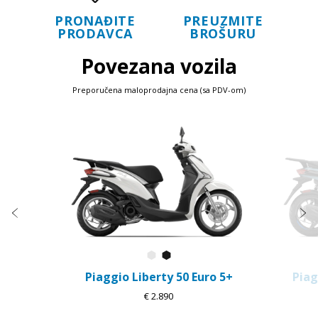
PRONAĐITE
PREUZMITE
PRODAVCA
BROŠURU
Povezana vozila
Preporučena maloprodajna cena (sa PDV-om)
Item
1
of
5
Prethodna
S
Bianco Luna
Nero Abisso
Piaggio Liberty 50 Euro 5+
Piag
€ 2.890