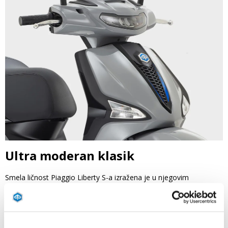
Ultra moderan klasik
Smela ličnost Piaggio Liberty S-a izražena je u njegovim
bezobzirnim bojama,
ali detalji su ti koji zaista čine razliku.
Sjajna crna boja krasi detalje ukrasa, okvir zadnjeg svetla, okvire
indikatora i logotip, dok
sjajni plavi
akcenti prikazuju „kravatu“