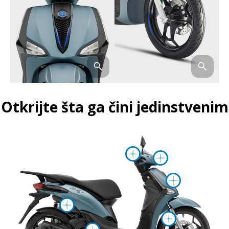
Otkrijte šta ga čini jedinstvenim
Više informac
Više inf
Više in
Više informacija o
Više in