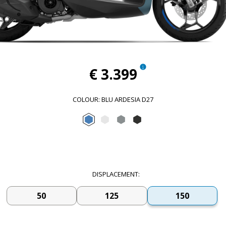
€ 3.399
COLOUR
:
BLU ARDESIA D27
Blu Ardesia D27
Bianco Luna
Grigio Materia
Nero Meteora
DISPLACEMENT
:
50
125
150