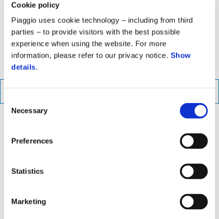
štita i tamne trokrake točkove sa podeljenim delovima. Moderni
Cookie policy
horizontalni LED farovi
i rešetka u obliku saća na centralnoj
Piaggio uses cookie technology – including from third
vezici daju odlučujući izgled prednjem kraju, dok ostaju verni
parties – to provide visitors with the best possible
prijatno nežnom stilu koji je sinonim za Piaggio Liberty.
experience when using the website. For more
information, please refer to our privacy notice.
Show
details
.
PREUZMITE BROŠURU
Consent
Necessary
Selection
Preferences
Statistics
Marketing