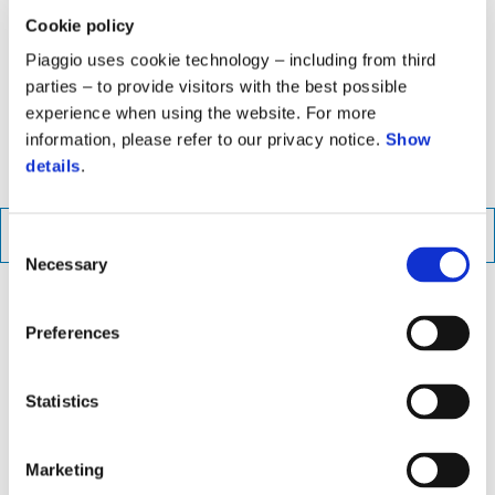
između robusnog prednjeg kraja i elegantnog repa gde
Cookie policy
aluminijumski nosač
za prtljag produžava siluetu i dodaje dašak
Piaggio uses cookie technology – including from third
klase.
Mat-crni
detalji na retrovizorima, auspuhu i prtljažniku
parties – to provide visitors with the best possible
dopunjuju satensku završnu obradu točkova, logotipa i indikatora
experience when using the website. For more
da bi Piaggio Libertiju dali modernu, sofisticiranu estetiku.
information, please refer to our privacy notice.
Show
details
.
PREUZMITE BROŠURU
Consent
Necessary
Selection
Preferences
Statistics
Marketing