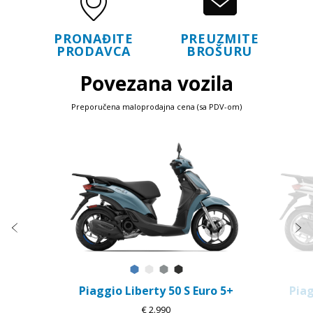
PRONAĐITE
PREUZMITE
PRODAVCA
BROŠURU
Povezana vozila
Preporučena maloprodajna cena (sa PDV-om)
Item
1
of
5
Prethodna
S
Blu Ardesia D27
Bianco Luna
Grigio Materia
Nero Meteora
Piaggio Liberty 50 S Euro 5+
Piag
€ 2.990