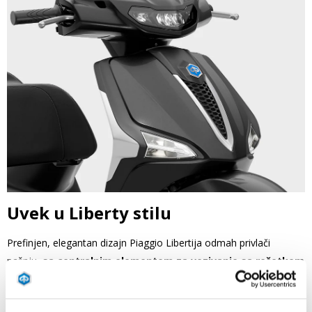
Uvek u Liberty stilu
Prefinjen, elegantan dizajn Piaggio Libertija odmah privlači
pažnju,
sa centralnim elementom za vezivanje sa rešetkom
u obliku saća koja jasno kanališe
osećaj porodice
Piaggio.
Kompaktne, dinamične linije
stvaraju savršenu ravnotežu