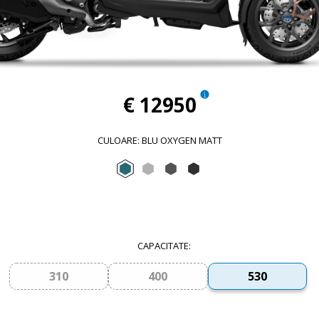
€ 12950
CULOARE
:
BLU OXYGEN MATT
Blu Oxygen Matt
Grigio Mercurio
Gri Titanio-Mat
Negru Meteora
CAPACITATE
:
310
400
530