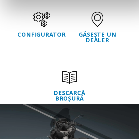
CONFIGURATOR
GĂSEȘTE UN
DEALER
DESCARCĂ
BROȘURĂ