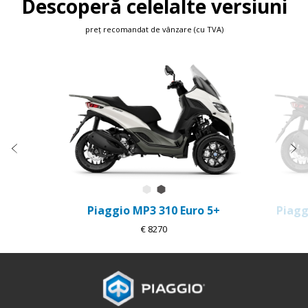
Descoperă celelalte versiuni
preț recomandat de vânzare (cu TVA)
Item
1
of
3
Anterior
U
Alb Luna
Grigio Grafite
Piaggio MP3 310 Euro 5+
Piagg
€ 8270
Subsol