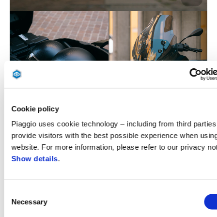
Cookie policy
Piaggio uses cookie technology – including from third parties
provide visitors with the best possible experience when usin
website. For more information, please refer to our privacy not
Show details
.
Descoperă ce îl face special
Consent
Necessary
Selection
Mai mult