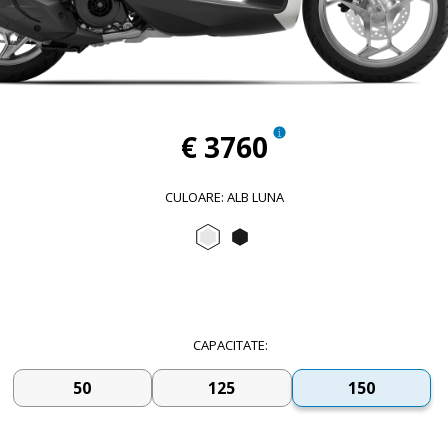
€ 3760
CULOARE
:
ALB LUNA
Alb Luna
Negru Metalic
CAPACITATE
:
50
125
150