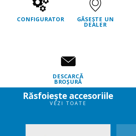
CONFIGURATOR
GĂSEȘTE UN
DEALER
DESCARCĂ
BROȘURĂ
Răsfoiește accesoriile
VEZI TOATE
Item
1
of
6