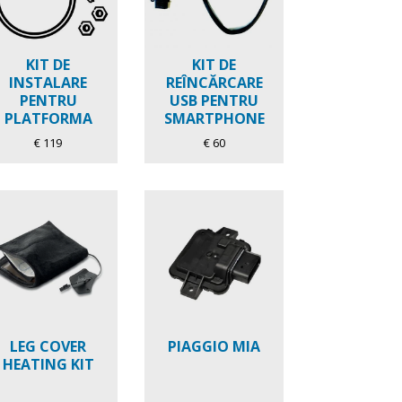
KIT DE
KIT DE
INSTALARE
REÎNCĂRCARE
PENTRU
USB PENTRU
PLATFORMA
SMARTPHONE
MULTIMEDIA
€ 119
€ 60
PIAGGIO 2.0
PENTRU MP3
LEG COVER
PIAGGIO MIA
HEATING KIT