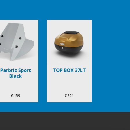
Parbriz Sport
TOP BOX 37LT
Black
€ 159
€ 321