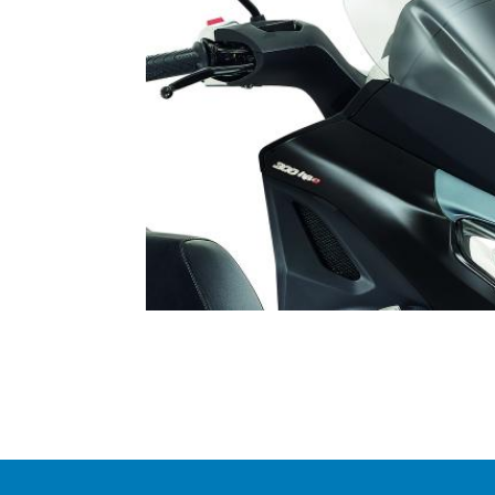
Item
1
of
1