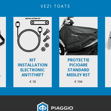
VEZI TOATE
KIT
PROTECTIE
INSTALLATION
PICIOARE
ELECTRONIC
STANDARD
.
ANTITHEFT
MEDLEY RST
€ 18
€ 194