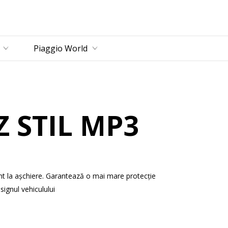
incipal
Piaggio World
Z STIL MP3
tent la așchiere. Garantează o mai mare protecție
signul vehiculului