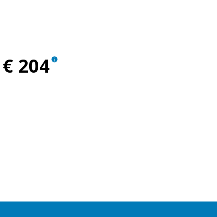
ent
€ 204