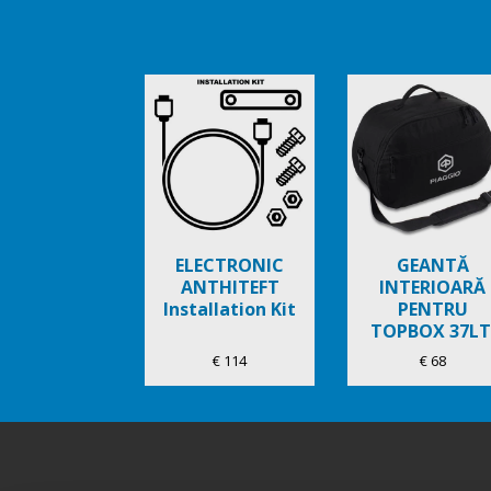
Item
1
of
6
ELECTRONIC
GEANTĂ
ANTHITEFT
INTERIOARĂ
Installation Kit
PENTRU
TOPBOX 37LT
€ 114
€ 68
Subsol