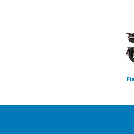
Item
1
of
2
Pi