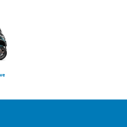
t
rio
o-Mat
Meteora
ive