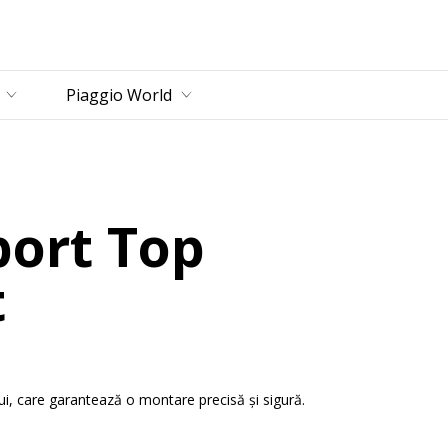
incipal
Piaggio World
port Top
t
ului, care garantează o montare precisă și sigură.