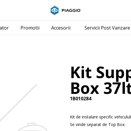
Alege continutul pr
ator
Promotii
Accesorii
Servicii Post Vanzare
Kit Sup
Box 37l
1B010284
Kit de instalare specific vehicul
Se vinde separat de Top Box.