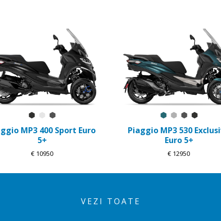
Negru Meteora
Alb Luna
Gri Titanio-Mat
Blu Oxygen Mat
Grigio Mercu
Gri Titani
Negru 
aggio MP3 400 Sport Euro
Piaggio MP3 530 Exclus
5+
Euro 5+
€ 10950
€ 12950
VEZI TOATE