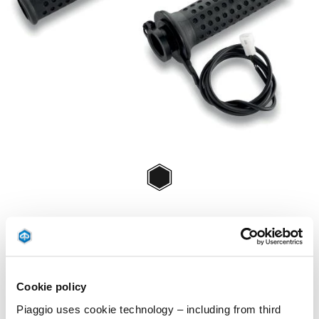
Item
1
of
Negru
1
NEGRU
€ 114
Cookie policy
Piaggio uses cookie technology – including from third