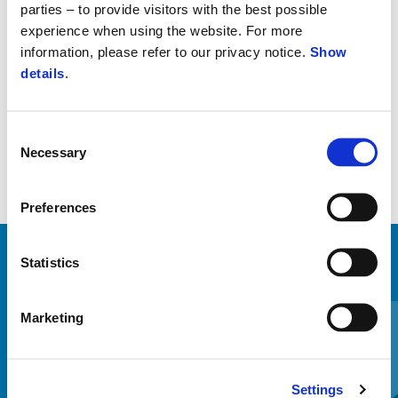
Crește confortul la condus pe vreme rece. Temperatura poate fi
parties – to provide visitors with the best possible
experience when using the website. For more
setată pe patru niveluri diferite. Pentru a instala acest kit, vehiculul
information, please refer to our privacy notice.
Show
trebuie să fie echipat cu unitatea de control a accesoriilor încălzite
details
.
2S000122
Consent
Necessary
Selection
Preferences
Statistics
VEZI TOATE
Item
1
Marketing
of
6
Settings