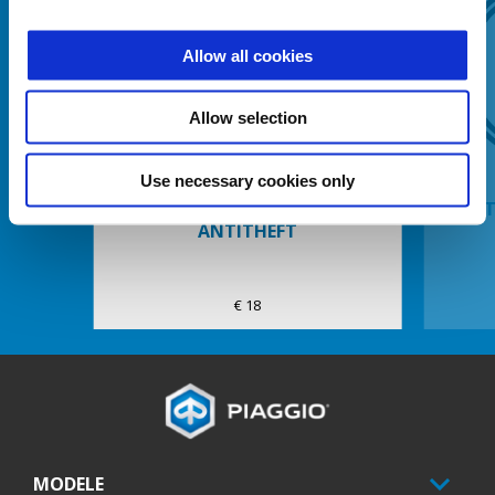
Allow all cookies
Anterior
U
Allow selection
Use necessary cookies only
KIT INSTALLATION ELECTRONIC
KI
ANTITHEFT
€ 18
Subsol
MODELE