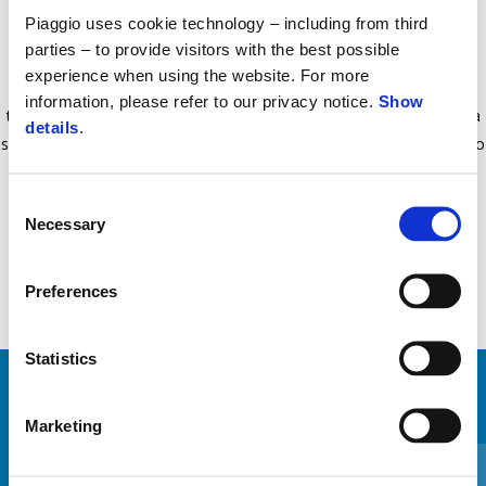
€ 221
Piaggio uses cookie technology – including from third
parties – to provide visitors with the best possible
experience when using the website. For more
Oferă o protecție excelentă împotriva frigului, utilizând materiale
information, please refer to our privacy notice.
Show
termoizolante și WP. Stabilitate maximă chiar și la viteze mari. Husa
details
.
scaunului și sistemul antifurt sunt incluse. Proiectat pentru a găzdui o
unitate de încălzire care menține picioarele calde în timpul iernii.
Consent
Necessary
Selection
Preferences
Statistics
VEZI TOATE
Marketing
Item
1
of
6