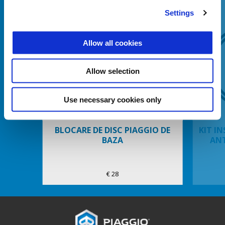
Settings
Allow all cookies
Allow selection
Anterior
U
Use necessary cookies only
BLOCARE DE DISC PIAGGIO DE
KIT I
BAZA
ANT
€ 28
Subsol