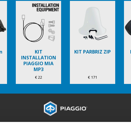
n
KIT
KIT PARBRIZ ZIP
INSTALLATION
PIAGGIO MIA
MP3
€ 22
€ 171
IAGGIO WORLD
SERVICII POST VANZARE