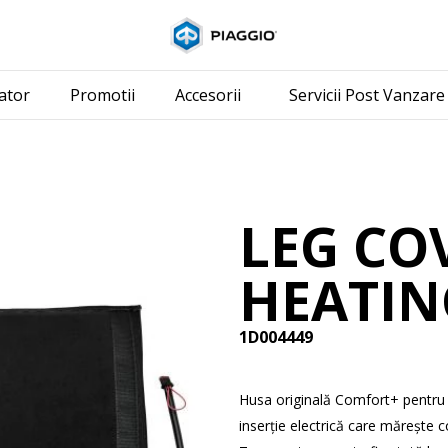
Alege continutul pr
ator
Promotii
Accesorii
Servicii Post Vanzare
LEG CO
HEATIN
1D004449
Husa originală Comfort+ pentru 
inserție electrică care mărește co