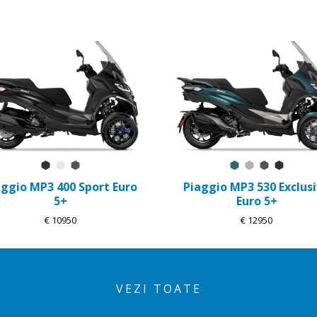
Negru Meteora
Alb Luna
Gri Titanio-Mat
Blu Oxygen Mat
Grigio Mercu
Gri Titani
Negru 
aggio MP3 400 Sport Euro
Piaggio MP3 530 Exclus
5+
Euro 5+
€ 10950
€ 12950
VEZI TOATE