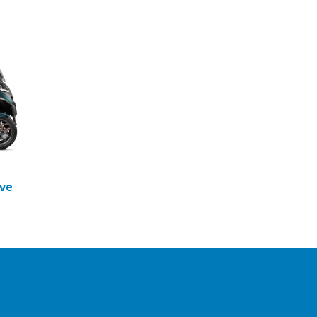
t
rio
o-Mat
Meteora
ive