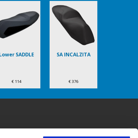
Lower SADDLE
SA INCALZITA
€ 114
€ 376
CONTACTE
CORPORATE