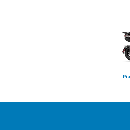
Item
1
of
2
Pi