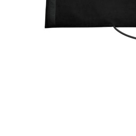
Item
1
of
1