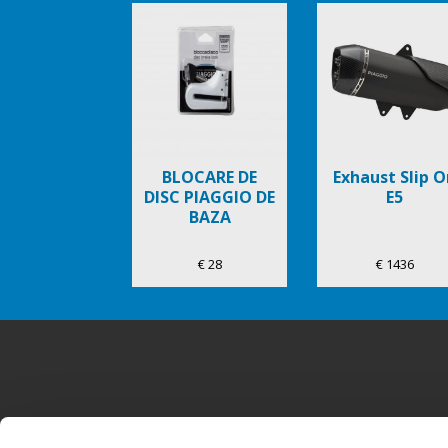
Item
1
of
6
BLOCARE DE
Exhaust Slip O
DISC PIAGGIO DE
E5
BAZA
€ 28
€ 1436
Subsol
MODELE
ACCESORII
P