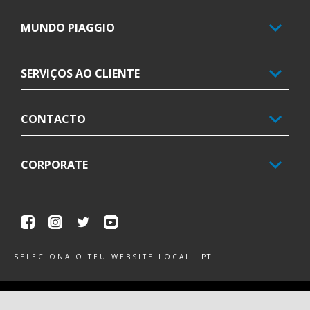
MUNDO PIAGGIO
SERVIÇOS AO CLIENTE
CONTACTO
CORPORATE
Facebook
Instagram
Twitter
Youtube
PT
SELECIONA O TEU WEBSITE LOCAL
Piaggio & C. SpA Sede legale Viale Rinaldo Piaggio, 25 56025
Pontedera (PI) Tel. +39 0587.272111 P. Iva 01551260506