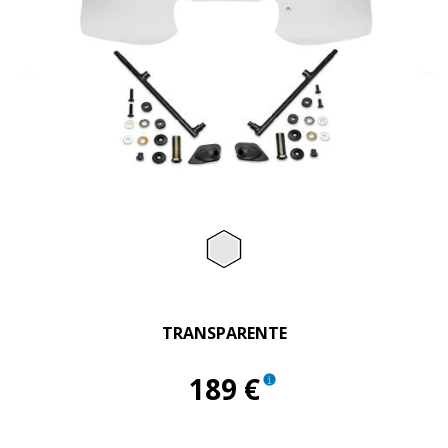
Item
1
of
Transparent
1
TRANSPARENTE
189 €