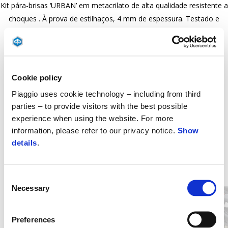
Kit pára-brisas ‘URBAN’ em metacrilato de alta qualidade resistente a
choques . À prova de estilhaços, 4 mm de espessura. Testado e
aprovado pelo Centro de P&D Piaggio
Cookie policy
Piaggio uses cookie technology – including from third
parties – to provide visitors with the best possible
experience when using the website. For more
information, please refer to our privacy notice.
Show
details
.
Item
1
of
4
Consent
Necessary
Selection
Preferences
Anterior
P