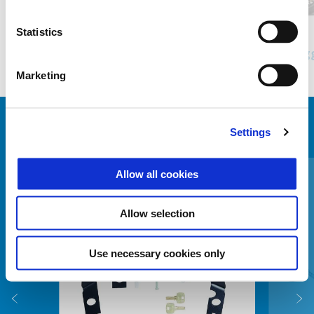
Branco Luna
Preto Cosmo
Statistics
Piaggio Beverly 310 Euro 5+
Piagg
5.799 €
Marketing
VER TUDO
Settings
Item
1
Allow all cookies
of
6
Allow selection
Use necessary cookies only
Anterior
P