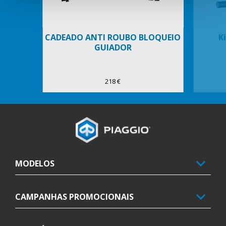
CADEADO ANTI ROUBO BLOQUEIO
K
GUIADOR
218 €
Rodapé
MODELOS
CAMPANHAS PROMOCIONAIS