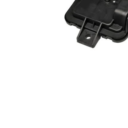
Item
1
of
1