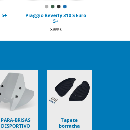
mo
Grigio Mercurio
Verde Jungle
Preto Meteora
Blu Zaffiro
 5+
Piaggio Beverly 310 S Euro
5+
5.899 €
PARA-BRISAS
Tapete
DESPORTIVO
borracha