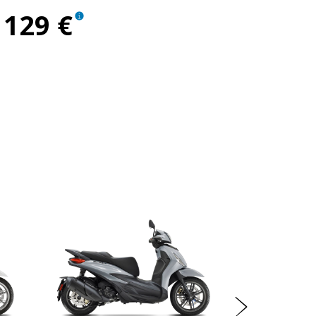
129 €
Próx