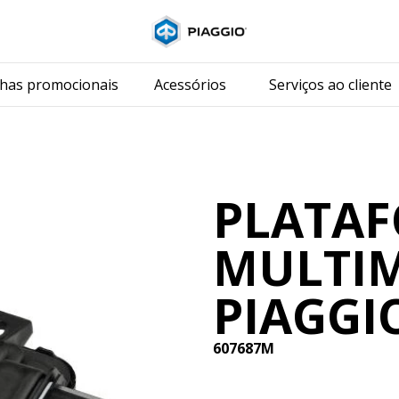
Para o conteúdo p
as promocionais
Acessórios
Serviços ao cliente
PLATA
MULTI
PIAGGI
607687M