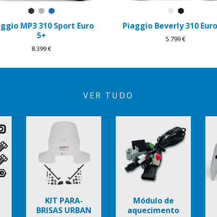
Preto Meteora
Grigio Mercurio
Blu Zaffiro
Branco Luna
Preto Cos
aggio MP3 310 Sport Euro
Piaggio Beverly 310 Euro
5+
5.799 €
8.399 €
VER TUDO
KIT PARA-
Módulo de
BRISAS URBAN
aquecimento