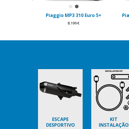
Branco Luna
Grigio Grafite
Piaggio MP3 310 Euro 5+
Pi
8.199 €
Item
1
of
6
ESCAPE
KIT
DESPORTIVO
INSTALAÇÃO