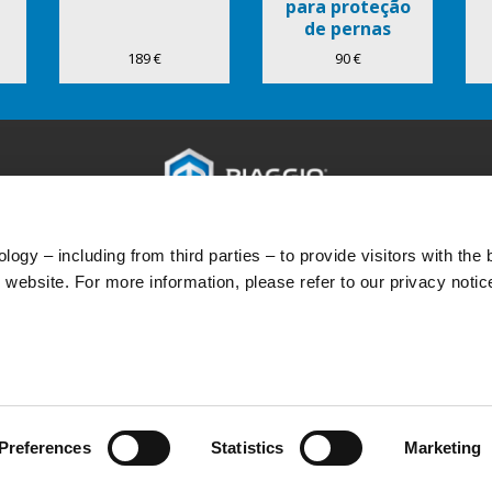
para proteção
de pernas
COMFORT+
189 €
90 €
ACESSÓRIOS
MUNDO PIAGGIO
SERVIÇOS A
ogy – including from third parties – to provide visitors with the 
Acessórios
Notícias
Serviços após-
website. For more information, please refer to our privacy notic
História
Garantia de 4 
Manutenção pr
Peças originais
Premium Warra
Preferences
Statistics
Marketing