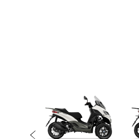
Item
1
of
6
Anterior