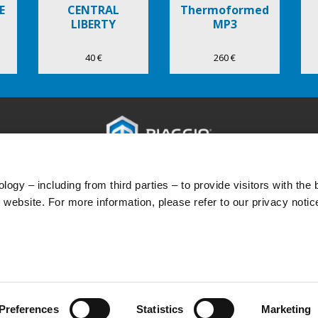
E
CENTRAL
Thermoformed
LIBERTY
MP3
40 €
260 €
ACESSÓRIOS
MUNDO PIAGGIO
SERVIÇOS A
ogy – including from third parties – to provide visitors with the 
Acessórios
Notícias
Serviços após-
website. For more information, please refer to our privacy notic
História
Garantia de 4 
Manutenção pr
Peças originais
Premium Warra
Preferences
Statistics
Marketing