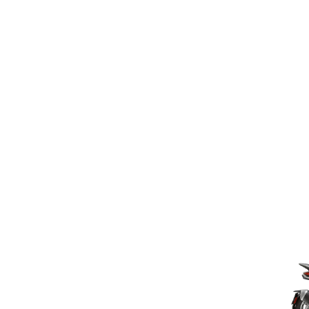
Item
1
of
2