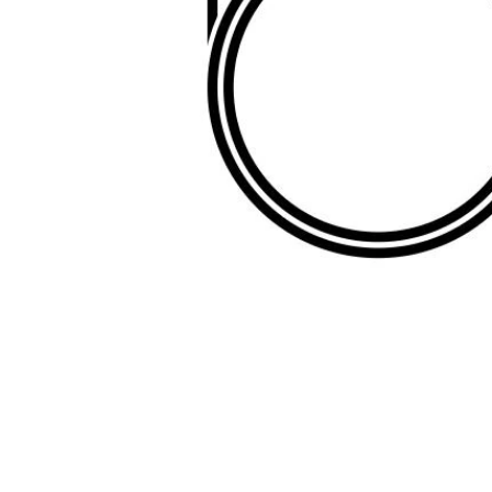
Item
1
of
1