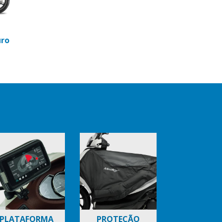
eora
firo
uro
PLATAFORMA
PROTEÇÃO