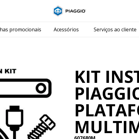
Para o conteúdo p
as promocionais
Acessórios
Serviços ao cliente
KIT IN
PIAGGI
PLATA
MULTI
607680M