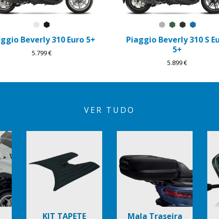
Branco Luna
Preto Cosmo
Grigio Mercurio
Verde Jungle
Preto Met
Blu Zaf
aggio Beverly 310 Euro 5+
Piaggio Beverly 310 S E
5+
5.799 €
5.899 €
VER TUDO
KIT TAPETE
Mala Traseira