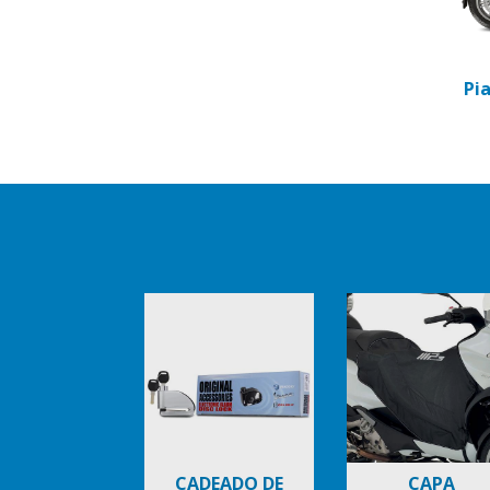
Pi
Item
1
of
6
CADEADO DE
CAPA