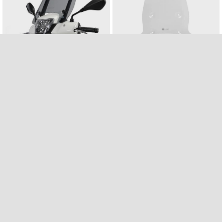
PARA-BRISAS FUMADO
PARA-BRISAS MEDLEY
MEDLEY
URBANO
179 €
209 €