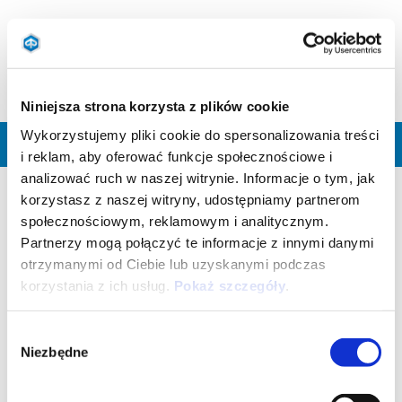
4-LETNIA GWARANCJA NA GAMĘ PIAGGIO E5+
Niniejsza strona korzysta z plików cookie
Wykorzystujemy pliki cookie do spersonalizowania treści
UMÓW SIĘ NA SPOTKANIE
i reklam, aby oferować funkcje społecznościowe i
analizować ruch w naszej witrynie. Informacje o tym, jak
korzystasz z naszej witryny, udostępniamy partnerom
CO TO JEST?
społecznościowym, reklamowym i analitycznym.
Partnerzy mogą połączyć te informacje z innymi danymi
Bezpłatna przedłużona gwarancja która jest aktywowana po
otrzymanymi od Ciebie lub uzyskanymi podczas
wygaśnięciu standardowej 24-miesięcznej gwarancji, po
korzystania z ich usług.
Pokaż szczegóły
.
spełnieniu określonych wymagań, na dodatkowe 24 miesiące
(12+12), co daje łącznie 4 lata gwarancji.
Wybór
Niezbędne
DO JAKICH POJAZDÓW MA ONA ZASTOSOWANIE?
zgody
CO OBEJMUJE GWARANCJA?