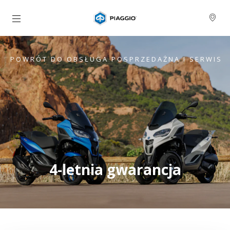
Idź do strony głównej
POWRÓT DO OBSŁUGA POSPRZEDAŻNA I SERWIS
4-letnia gwarancja