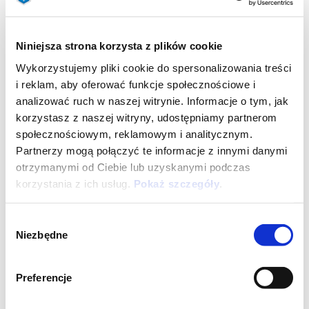
Cena rekomendowana (z VAT)
Niniejsza strona korzysta z plików cookie
Wykorzystujemy pliki cookie do spersonalizowania treści
i reklam, aby oferować funkcje społecznościowe i
analizować ruch w naszej witrynie. Informacje o tym, jak
korzystasz z naszej witryny, udostępniamy partnerom
społecznościowym, reklamowym i analitycznym.
Partnerzy mogą połączyć te informacje z innymi danymi
otrzymanymi od Ciebie lub uzyskanymi podczas
korzystania z ich usług.
Pokaż szczegóły
.
Wybór
Niezbędne
zgody
Grigio Astrale
Nero Abisso
Piaggio Medley 125
Preferencje
13 999 zł