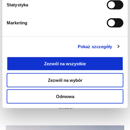
Statystyka
Marketing
Pokaż szczegóły
Zezwól na wszystkie
Zezwól na wybór
Bianco Luna
Blu Ardesia D27
Nero Meteora
Odmowa
Piaggio Medley 125 S
16 900 zł