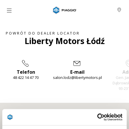
Idź do strony głównej
POWRÓT DO DEALER LOCATOR
Liberty Motors Łódź
Telefon
E-mail
Ad
48 422 14 47 70
salon.lodz@libertymotors.pl
Gen. Ja
Dąbrowsk
93-23
Item
1
of
3