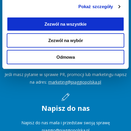
DOKUMENTACJA NA ZAMÓWIENIE
Pokaż szczegóły
Twoje dokumenty i certyfikaty
Zezwól na wszystkie
KLIKNIJ TUTAJ
Zezwól na wybór
Odmowa
Marketing
Jeśli masz pytanie w sprawie PR, promocji lub marketingu napisz
na adres:
marketing@piaggiopolska.pl
Napisz do nas
Napisz do nas maila i przedstaw swoją sprawę
piaggio@piaggiopolska.pl