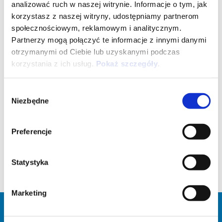
INSTRUKCJE OBSŁUGI
analizować ruch w naszej witrynie. Informacje o tym, jak
korzystasz z naszej witryny, udostępniamy partnerom
społecznościowym, reklamowym i analitycznym.
Pobierz instrukcję obsługi do Twojego Piaggio w formacie PDF
Partnerzy mogą połączyć te informacje z innymi danymi
Liberty 50 E5
/
Liberty
/
Liberty 50 EU4
/
Medley
/
Beverly 400
/
otrzymanymi od Ciebie lub uzyskanymi podczas
MP3 300
/
MP3 400
/
MP3 500 SPORT ADVANCE
/
MP3 530
korzystania z ich usług.
Pokaż szczegóły
.
/
Piaggio 1
/
ZIP 50
/
MyMoover
/
Zip 50 2T
/
Liberty 125-150
/
Medley ABS
/
Beverly 300 E5
/
MP3 310 E5
Wybór
Niezbędne
zgody
ROZWIĄZANIA DLA FIRM
Preferencje
Flota dla firm i służb publicznych
Statystyka
KLIKNIJ TUTAJ
Marketing