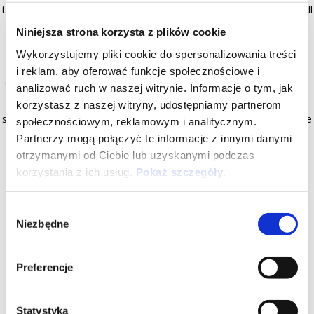
the heating accessories (Leg cover, Heated saddle, Heated grips). All
the functionalities of the accessories (including heat intensity
Niniejsza strona korzysta z plików cookie
adjustment) will be managed directly from the vehicle dashboard
Wykorzystujemy pliki cookie do spersonalizowania treści
using the relative controls, thanks to the Piaggio MIA system. The
i reklam, aby oferować funkcje społecznościowe i
quick shutdown feature allows the pilot to deactivate the system in
analizować ruch w naszej witrynie. Informacje o tym, jak
seconds. All three accessories for heating can be installed at the
korzystasz z naszej witryny, udostępniamy partnerom
same time, in pairs or individually. All heating accessories require the
społecznościowym, reklamowym i analitycznym.
Piaggio MIA device (code 607860M – sold separately) to function
Partnerzy mogą połączyć te informacje z innymi danymi
correctly.
otrzymanymi od Ciebie lub uzyskanymi podczas
korzystania z ich usług.
Pokaż szczegóły
.
Wybór
Niezbędne
zgody
Preferencje
Statystyka