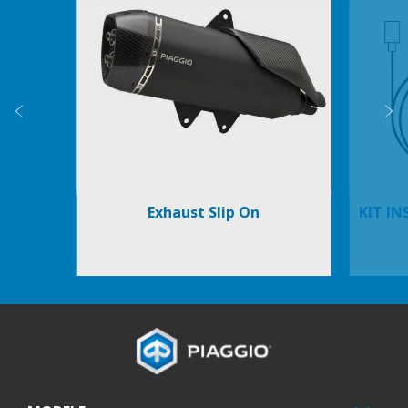
Poprzedni
N
Exhaust Slip On
KIT I
Stopka