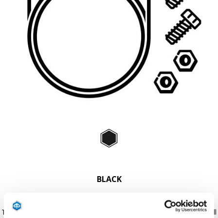
Item
1
of
Black
1
BLACK
This management system allows the simultaneous connection of all