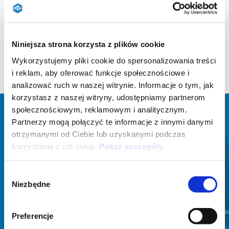
(sold separately)
Niniejsza strona korzysta z plików cookie
Wykorzystujemy pliki cookie do spersonalizowania treści
i reklam, aby oferować funkcje społecznościowe i
analizować ruch w naszej witrynie. Informacje o tym, jak
korzystasz z naszej witryny, udostępniamy partnerom
społecznościowym, reklamowym i analitycznym.
ZOBACZ WSZYSTKIE
Partnerzy mogą połączyć te informacje z innymi danymi
otrzymanymi od Ciebie lub uzyskanymi podczas
Item
1
korzystania z ich usług.
Pokaż szczegóły
.
of
6
Wybór
Niezbędne
zgody
Preferencje