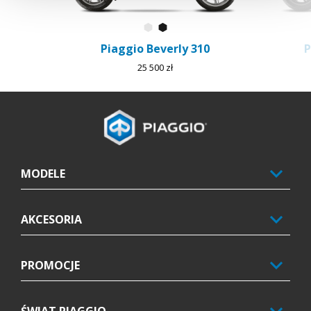
Bianco Luna
Nero Cosmo
Piaggio Beverly 310
P
25 500 zł
Stopka
MODELE
AKCESORIA
PROMOCJE
ŚWIAT PIAGGIO