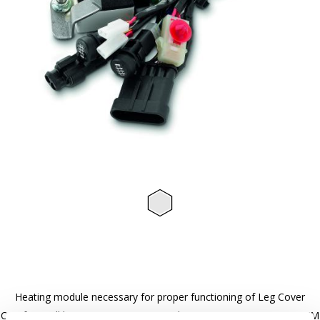
Item
1
of
1
Heating module necessary for proper functioning of Leg Cover
Comfort+ All heating accessories need Piaggio MIA Device 607687M