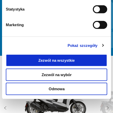
Poprzedni
N
Statystyka
Marketing
HEATED HANDGRIPS
KIT
Pokaż szczegóły
Zezwól na wszystkie
Zezwól na wybór
Item
1
of
4
Odmowa
Poprzedni
N