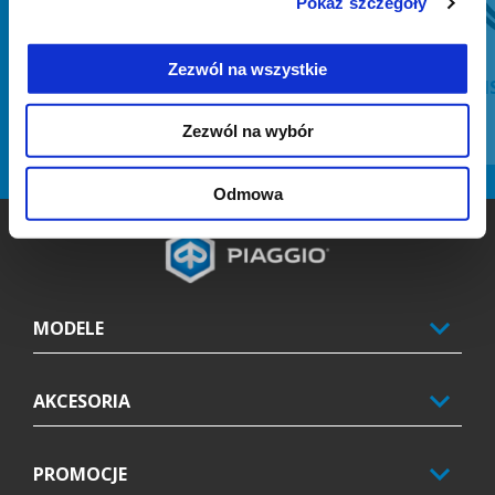
Pokaż szczegóły
Zezwól na wszystkie
HEATED HANDGRIPS
KIT I
Zezwól na wybór
Odmowa
Stopka
MODELE
AKCESORIA
PROMOCJE