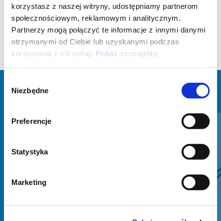
korzystasz z naszej witryny, udostępniamy partnerom
społecznościowym, reklamowym i analitycznym.
Partnerzy mogą połączyć te informacje z innymi danymi
otrzymanymi od Ciebie lub uzyskanymi podczas
korzystania z ich usług.
Pokaż szczegóły
.
Wybór
Niezbędne
zgody
ZOBACZ WSZYSTKIE
Item
1
Preferencje
of
6
Statystyka
Marketing
Poprzedni
N