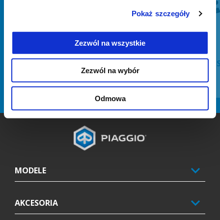
Poprzedni
N
Pokaż szczegóły
Zezwól na wszystkie
CENTRAL MAT KIT
KIT
Zezwól na wybór
Odmowa
Stopka
MODELE
AKCESORIA