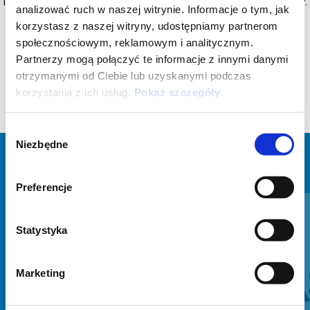
Installation kit for electronic alarm. Compatible with Piaggio Beverly.
analizować ruch w naszej witrynie. Informacje o tym, jak
Electronic alarm device 1D001770 (sold separately).
korzystasz z naszej witryny, udostępniamy partnerom
społecznościowym, reklamowym i analitycznym.
Partnerzy mogą połączyć te informacje z innymi danymi
otrzymanymi od Ciebie lub uzyskanymi podczas
korzystania z ich usług.
Pokaż szczegóły
.
Wybór
Niezbędne
zgody
ZOBACZ WSZYSTKIE
Preferencje
Item
1
of
6
Statystyka
Marketing