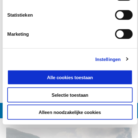
Statistieken
Marketing
Instellingen
Blu Oxygen Matt
Grigio Mercurio
Grigio Titanio Matt
Nero Meteora
Alle cookies toestaan
Piaggio MP3 Exclusive 530 hpe
€ 15.600
Selectie toestaan
MAAK EEN AFSPRAAK
Alleen noodzakelijke cookies