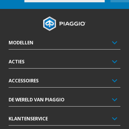
Voettekst
MODELLEN
ACTIES
ACCESSOIRES
DE WERELD VAN PIAGGIO
KLANTENSERVICE
AFSPRAAK
DEALERS
CONFIGUREREN
BROCHURE
TESTRIT