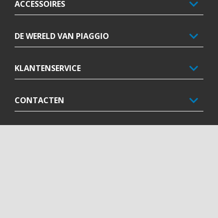
ACCESSOIRES
DE WERELD VAN PIAGGIO
KLANTENSERVICE
CONTACTEN
CORPORATE
Facebook
Instagram
Youtube
NL
SELECTEER UW LOKALE WEBSITE
Piaggio & C. SpA Sede legale Viale Rinaldo Piaggio, 25 56025
Pontedera (PI) Tel. +39 0587.272111 P. Iva 01551260506