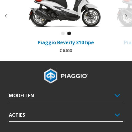
Vorige
D
Bianco Luna
Nero Cosmo
Piaggio Beverly 310 hpe
Pia
€ 6.650
Voettekst
MODELLEN
ACTIES