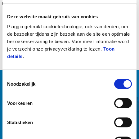
Kit windscreen ‘URBAN’ in high quality shock-resistant methacrylate.
Splinter proof, 4mm thick. Tested and approved by Piaggio R&D
Deze website maakt gebruik van cookies
Center
Piaggio gebruikt cookietechnologie, ook van derden, om
de bezoeker tijdens zijn bezoek aan de site een optimale
bezoekerservaring te bieden. Voor meer informatie word
je verzocht onze privacyverklaring te lezen.
Toon
details
.
Toestemmingsselectie
Noodzakelijk
BEKIJK ALLES
Item
1
Voorkeuren
of
6
Statistieken