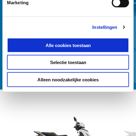
Marketing
Vorige
D
Instellingen
Alle cookies toestaan
BACK REST FOR MEDIUM TOP BOX
KIT
Selectie toestaan
€ 89
Alleen noodzakelijke cookies
Item
1
of
6