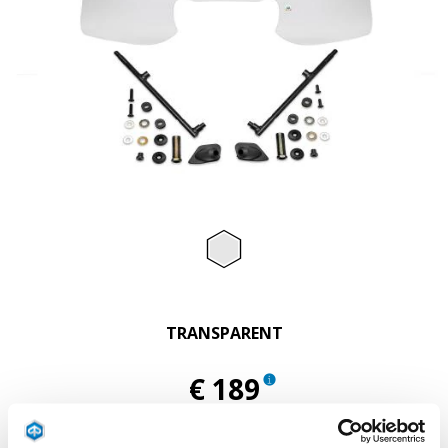
Item
1
of
Transparent
1
TRANSPARENT
€ 189