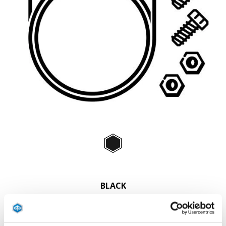
Item
1
of
Black
1
BLACK
€ 15