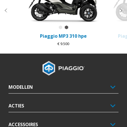
Vorige
D
Bianco Luna
Grigio Grafite
Piaggio MP3 310 hpe
Pia
€ 9.500
Voettekst
MODELLEN
ACTIES
ACCESSOIRES