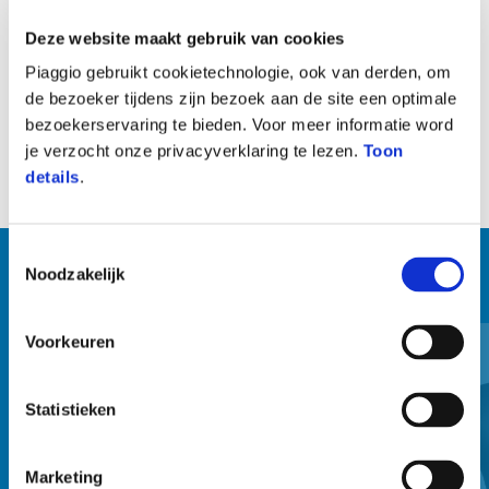
Deze website maakt gebruik van cookies
Installation kit for Piaggio Mia Device.
Piaggio gebruikt cookietechnologie, ook van derden, om
de bezoeker tijdens zijn bezoek aan de site een optimale
bezoekerservaring te bieden. Voor meer informatie word
je verzocht onze privacyverklaring te lezen.
Toon
details
.
Toestemmingsselectie
Noodzakelijk
BEKIJK ALLES
Item
1
Voorkeuren
of
6
Statistieken
Marketing