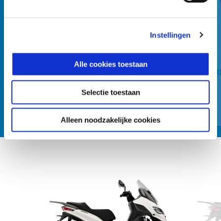
Vorige
D
Instellingen
Alle cookies toestaan
BACK REST FOR MEDIUM TOP BOX
BACK R
Selectie toestaan
€ 89
Alleen noodzakelijke cookies
Item
1
of
2