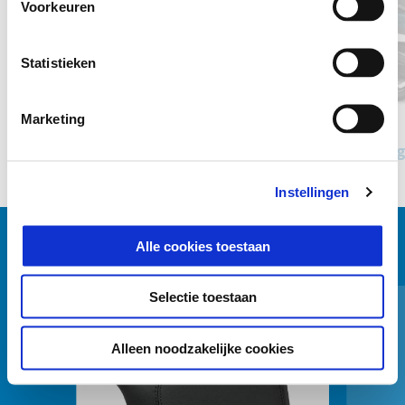
Voorkeuren
Statistieken
Vorige
D
Marketing
Nero Meteora
Bianco Luna
Grigio Titanio Matt
Piaggio MP3 Sport 400 hpe
Piagg
€ 13.400
Instellingen
Alle cookies toestaan
BEKIJK ALLES
Item
Selectie toestaan
1
of
6
Alleen noodzakelijke cookies