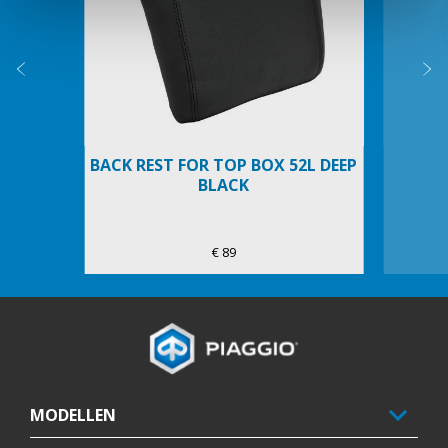
Vorige
D
BACK REST FOR TOP BOX 52L DEEP
BLACK
€ 89
Voettekst
MODELLEN