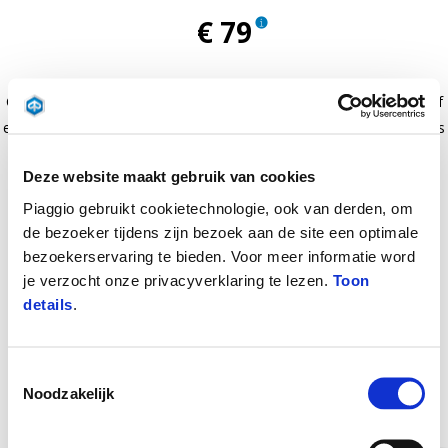
€ 79
Cover painted in same color of vehicle that allow personalization of
embossed top box. Backrest available in same color and material as
saddle, to be sold separately.
Deze website maakt gebruik van cookies
Piaggio gebruikt cookietechnologie, ook van derden, om
de bezoeker tijdens zijn bezoek aan de site een optimale
bezoekerservaring te bieden. Voor meer informatie word
je verzocht onze privacyverklaring te lezen.
Toon
details
.
Toestemmingsselectie
Noodzakelijk
Item
1
of
8