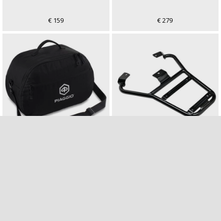
€ 159
€ 279
TOP BOX INNER BAG
TOP BOX INSTALLATION
KIT
€ 59
€ 89