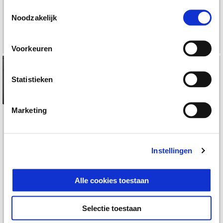
Toestemmingsselectie
BOX
Noodzakelijk
€ 159
€ 599
Voorkeuren
Statistieken
Marketing
Instellingen
KIT SUPPORT TOP BOX
Keyless Top Box 52lt
Alle cookies toestaan
32LT MEDLEY
Selectie toestaan
€ 129
€ 599