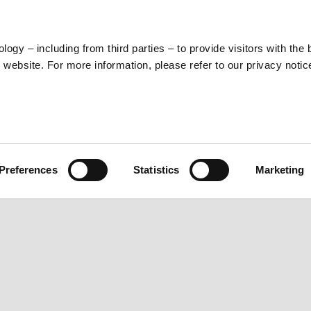
ogy – including from third parties – to provide visitors with the 
website. For more information, please refer to our privacy notic
Bianco Luna
Choose color:
Preferences
Statistics
Marketing
제원
Join the Piaggio world