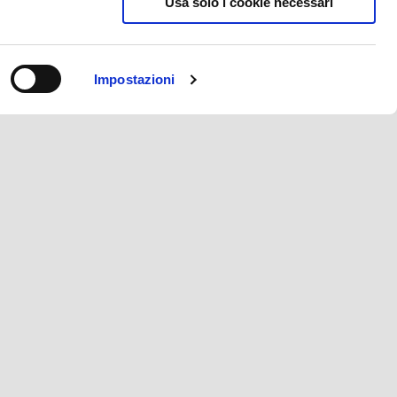
Usa solo i cookie necessari
Impostazioni
E
CONTATTI
CORPORATE
Privacy policy
Museo Piaggio
Dove siamo
Wide Magazine
Servizio clienti
Piaggio Group
mmata
Campagne di richiamo
Copyright
Accessibilità