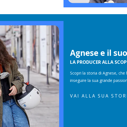
Agnese e il su
LA PRODUCER ALLA SCOP
Scopri la storia di Agnese, che 
inseguire la sua grande passio
VAI ALLA SUA STOR