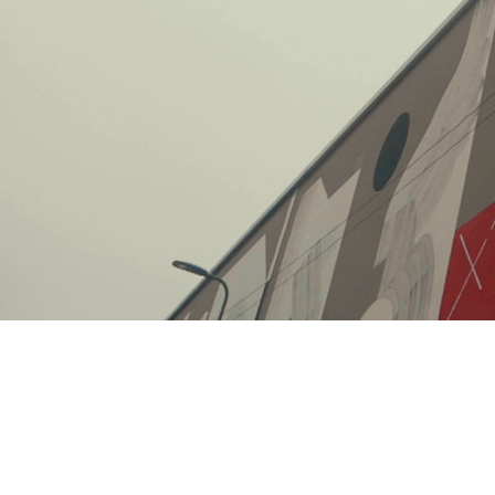
Item
Item
1
1
of
of
1
1