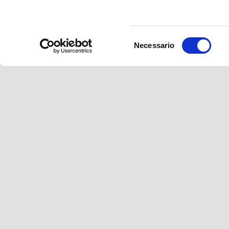
Selezione
Necessario
del
consenso
Piè di pagina
MODELLI
PROMOZIONI
ACCES
Piaggio MP3
Promozioni
Piaggio 
Beverly
Beverly
Medley
Medley
Liberty
Liberty
Piaggio 1
Zip