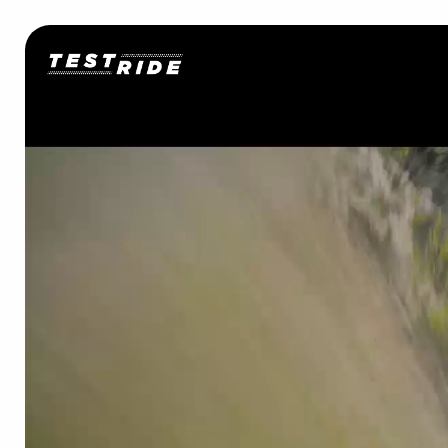
Contattaci
Concessionari
Concessionari
Modelli
Configur