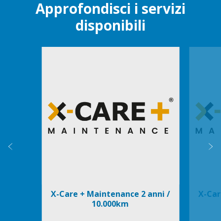
Approfondisci i servizi
disponibili
Item
1
of
3
Precedente
S
X-Care + Maintenance 2 anni /
X-Car
10.000km