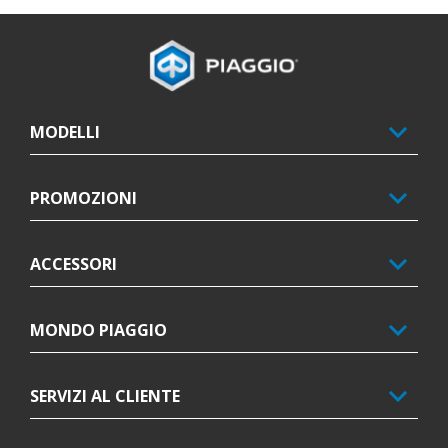
Piè di pagina
MODELLI
PROMOZIONI
ACCESSORI
MONDO PIAGGIO
SERVIZI AL CLIENTE
TEST
CONFIGURA
APPUNTAM
BROCHURE
CONCESSIO
RIDE