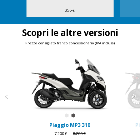
356 €
Scopri le altre versioni
Prezzo consigliato franco concessionario (IVA inclusa)
Item
1
of
3
Precedente
S
Bianco Luna
Grigio Grafite
Piaggio MP3 310
P
7.200 €
8.200 €