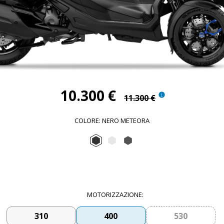
10.300 €
11.300 €
COLORE
:
NERO METEORA
Nero Meteora
Bianco Luna
Grigio Titanio Matt
MOTORIZZAZIONE
:
310
400
530