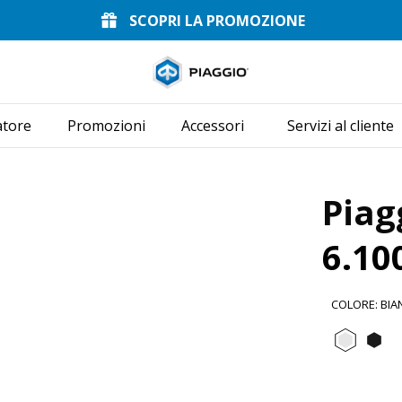
SCOPRI LA PROMOZIONE
Vai al contenuto p
atore
Promozioni
Accessori
Servizi al cliente
Piag
6.10
COLORE
:
BIA
Bianc
N