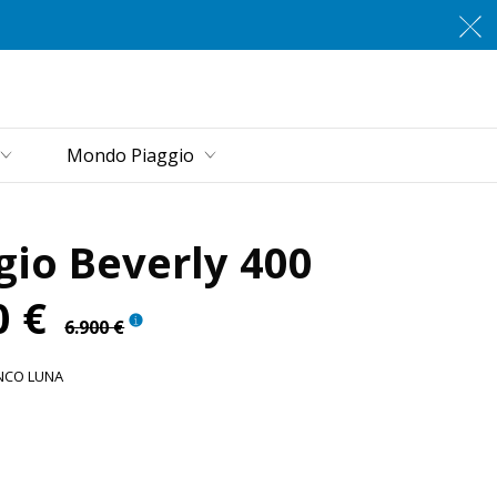
rincipale
Mondo Piaggio
gio Beverly 400
0 €
6.900 €
NCO LUNA
o Luna
ero Cosmo