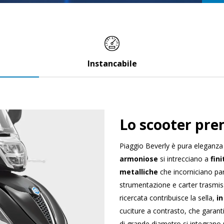
Instancabile
Lo scooter pr
Piaggio Beverly è pura eleganz
armoniose
si intrecciano a
fini
metalliche
che incorniciano par
strumentazione e carter trasmiss
ricercata contribuisce la sella,
in
cuciture a contrasto, che garan
di grande diametro si integrano