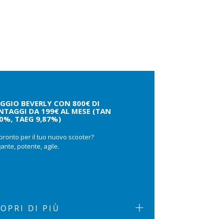
AGGIO BEVERLY CON 800€ DI
NTAGGI DA 199€ AL MESE (TAN
00%, TAEG 9,87%)
pronto per il tuo nuovo scooter?
ante, potente, agile.
OPRI DI PIÙ