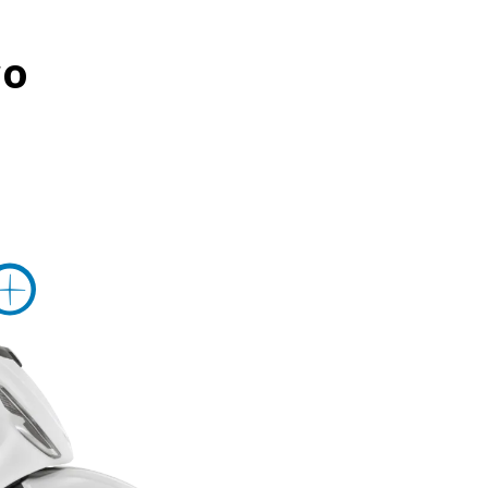
co
ri informazini su
Maggiori informazi
rmazini su