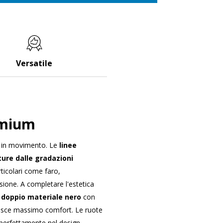
Versatile
emium
a in movimento. Le
linee
ture dalle gradazioni
ticolari come faro,
ione. A completare l'estetica
 doppio materiale nero
con
tisce massimo comfort. Le ruote
 perfettamente nel design