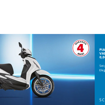
PI
VA
0,
Sei 
Eleg
SC