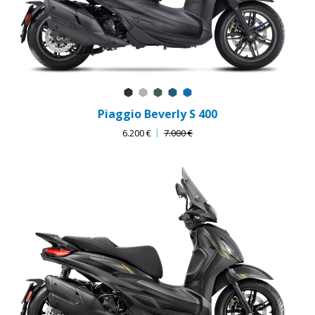
Nero Meteora
Grigio Mercurio
Verde Jungle
Blu Lapis
Blu Zaffiro
Piaggio Beverly S 400
6.200 €
7.000 €