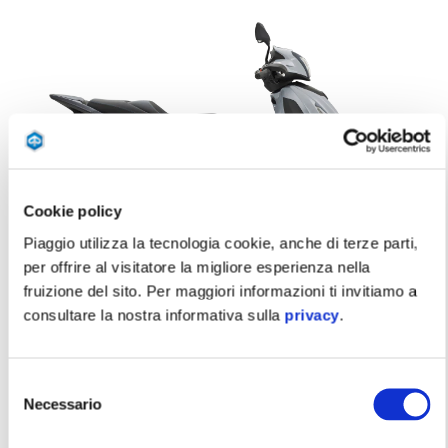
Cookie policy
Piaggio utilizza la tecnologia cookie, anche di terze parti,
per offrire al visitatore la migliore esperienza nella
Grigio Mercurio
Verde Jungle
Nero Meteora
Blu Lapis
Blu Zaffiro
fruizione del sito. Per maggiori informazioni ti invitiamo a
consultare la nostra informativa sulla
privacy
.
Piaggio Beverly S 310
5.200 €
6.000 €
Selezione
Necessario
del
consenso