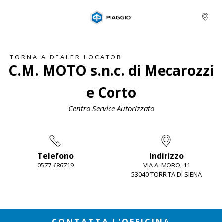
Vai al contenuto principale
TORNA A DEALER LOCATOR
C.M. MOTO s.n.c. di Mecarozzi
e Corto
Centro Service Autorizzato
Telefono
Indirizzo
0577-686719
VIA A. MORO, 11
53040 TORRITA DI SIENA
Item
1
of
2
CONTATTA L'OFFICINA