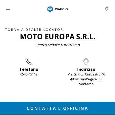
Vai al contenuto principale
TORNA A DEALER LOCATOR
MOTO EUROPA S.R.L.
Centro Service Autorizzato
Telefono
Indirizzo
0545-45112
Via G. Ricci Curbastro 46
48020 Sant'Agata Sul
Santerno
Item
1
of
2
CONTATTA L'OFFICINA