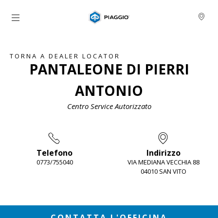
Vai al contenuto principale
TORNA A DEALER LOCATOR
PANTALEONE DI PIERRI
ANTONIO
Centro Service Autorizzato
Telefono
Indirizzo
0773/755040
VIA MEDIANA VECCHIA 88
04010 SAN VITO
Item
1
of
2
CONTATTA L'OFFICINA