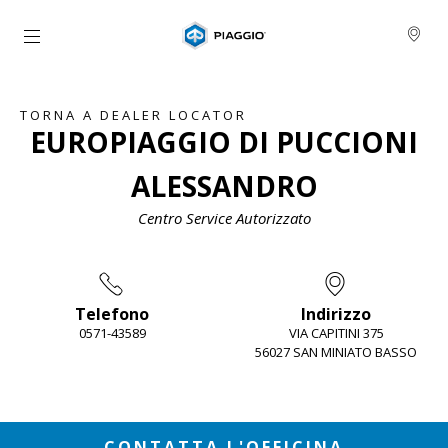
Vai al contenuto principale
TORNA A DEALER LOCATOR
EUROPIAGGIO DI PUCCIONI
ALESSANDRO
Centro Service Autorizzato
Telefono
Indirizzo
0571-43589
VIA CAPITINI 375
56027 SAN MINIATO BASSO
Item
1
of
2
CONTATTA L'OFFICINA