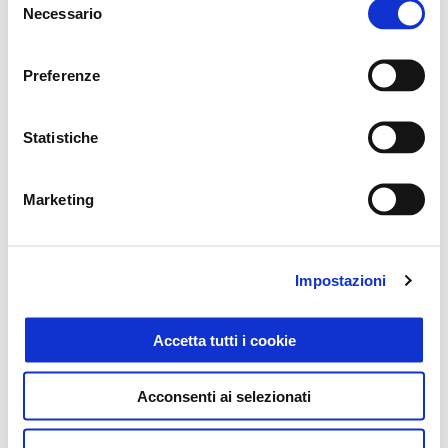
Necessario
del
PIAGGIO MEDLEY CON 500€ DI VANTAGGI DA
consenso
109€ AL MESE (TAN 0,00%, TAEG 11,10%)
Preferenze
Statistiche
Marketing
Impostazioni
Accetta tutti i cookie
Acconsenti ai selezionati