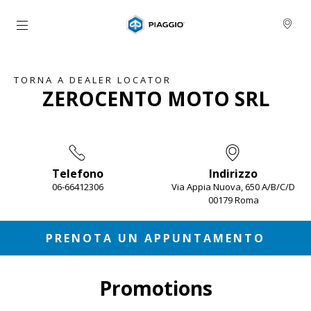
Vai al contenuto principale
TORNA A DEALER LOCATOR
ZEROCENTO MOTO SRL
Telefono
Indirizzo
06-66412306
Via Appia Nuova, 650 A/B/C/D
00179 Roma
Item
1
of
2
PRENOTA UN APPUNTAMENTO
Promotions