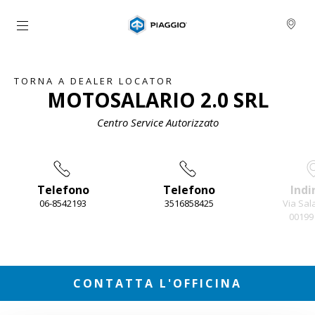
Vai al contenuto principale
TORNA A DEALER LOCATOR
MOTOSALARIO 2.0 SRL
Centro Service Autorizzato
Telefono
Telefono
Indi
06-8542193
3516858425
Via Sala
00199
Item
1
of
3
CONTATTA L'OFFICINA